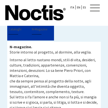
ITA
EN
ES
Cataloghi
N-Magazine
N-magazine.
Storie intorno al progetto, al dormire, alla veglia.
Intorno al letto ruotano mondi, stili di vita, desideri,
culture, tradizioni, appartenenze, convenzioni,
intenzioni, devozioni. Lo sa bene Piero Priori, con
Mattia e Caterina,
che da sempre pensa al progetto della notte, agli
immaginari, all’intimità che diventa oggetto,
tessuto, contenitore, complemento, texture.
Sul letto si fa l’amore e anche non si fa più, si mangia
si scrive e si gioca, si parla, si litiga, si lotta e si decide,
ci si trova ci si lascia ci si ritrova.