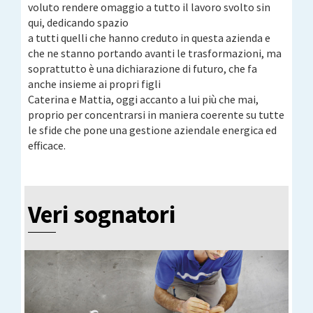
voluto rendere omaggio a tutto il lavoro svolto sin
qui, dedicando spazio
a tutti quelli che hanno creduto in questa azienda e
che ne stanno portando avanti le trasformazioni, ma
soprattutto è una dichiarazione di futuro, che fa
anche insieme ai propri figli
Caterina e Mattia, oggi accanto a lui più che mai,
proprio per concentrarsi in maniera coerente su tutte
le sfide che pone una gestione aziendale energica ed
efficace.
Veri sognatori
Veri sognatori
Veri sognatori
Veri sognatori
Veri sognatori
Veri sognatori
Veri sognatori
Veri sognatori
Veri sognatori
Veri sognatori
Veri sognatori