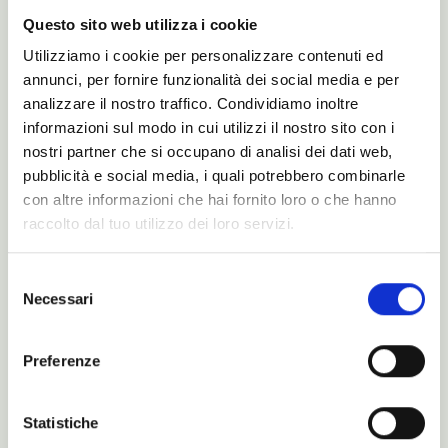
Questo sito web utilizza i cookie
News
Utilizziamo i cookie per personalizzare contenuti ed
I’m So
annunci, per fornire funzionalità dei social media e per
analizzare il nostro traffico. Condividiamo inoltre
informazioni sul modo in cui utilizzi il nostro sito con i
nostri partner che si occupano di analisi dei dati web,
pubblicità e social media, i quali potrebbero combinarle
con altre informazioni che hai fornito loro o che hanno
raccolto dal tuo utilizzo dei loro servizi.
Selezione
Necessari
del
SO è la sintesi di anni d’esperienza. Un
consenso
prodotto verticale che coniuga insieme
praticità d’utilizzo, design, comfort e…
Preferenze
Leggi
Statistiche
Mondo Noctis