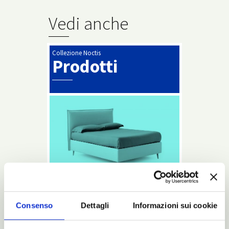
Vedi anche
Collezione Noctis
Prodotti
Prodotti di altissima qualità realizzati in
differenti configurazioni tutte quante
espressione della grande versatilità della
Consenso
Dettagli
Informazioni sui cookie
nostra collezione Made in Italy.
Leggi