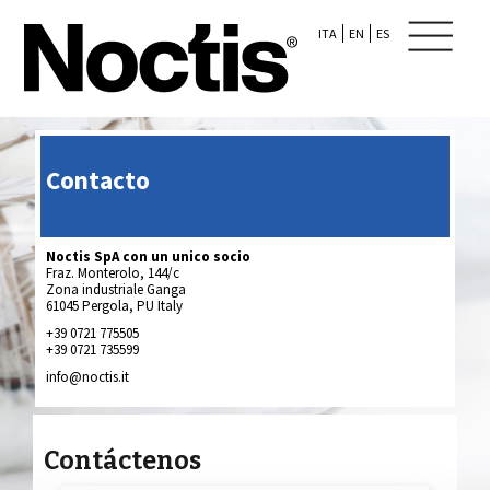
ITA
EN
ES
Contacto
Noctis SpA con un unico socio
Fraz. Monterolo, 144/c
Zona industriale Ganga
61045 Pergola, PU Italy
+39 0721 775505
+39 0721 735599
info@noctis.it
Contáctenos