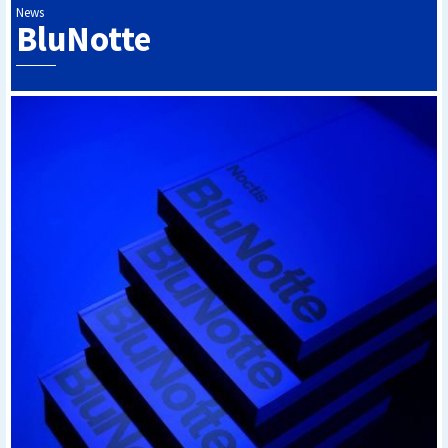
News
BluNotte