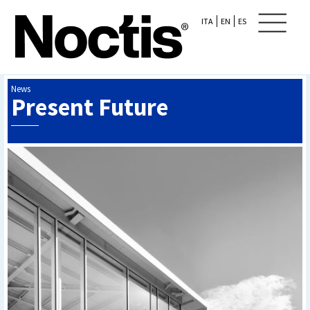
ITA
EN
ES
News
Present Future