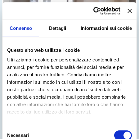
Consenso
Dettagli
Informazioni sui cookie
Questo sito web utilizza i cookie
Utilizziamo i cookie per personalizzare contenuti ed
annunci, per fornire funzionalità dei social media e per
analizzare il nostro traffico. Condividiamo inoltre
informazioni sul modo in cui utilizzi il nostro sito con i
nostri partner che si occupano di analisi dei dati web,
100%love
pubblicità e social media, i quali potrebbero combinarle
In occasione del lancio del nuovo catalogo Blunotte, Noctis ti offre la
con altre informazioni che hai fornito loro o che hanno
possibilità di acquistare un letto completo di materasso, guanciali,
coordinato biancheria a condizioni esclusive e uniche sul mercato. Il tutto
raccolto dal tuo utilizzo dei loro servizi.
rigorosamente 100% made in italy. Scegli il pacchetto a te più adatto tra
quelli gold e silver e goditi il tuo meritato riposo. Approfitta di questa
opportunità a tempo limitato.!
Selezione
Promo valida da Giugno 2025 per un periodo limitato.
Necessari
del