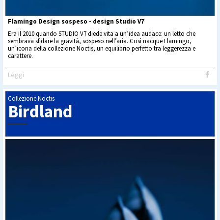
Flamingo Design sospeso - design Studio V7
Era il 2010 quando STUDIO V7 diede vita a un’idea audace: un letto che
sembrava sfidare la gravità, sospeso nell’aria. Così nacque Flamingo,
un’icona della collezione Noctis, un equilibrio perfetto tra leggerezza e
carattere.
Leggi
Collezione Noctis
Birdland