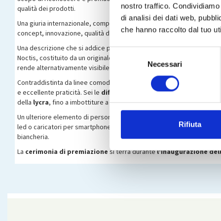
nostro traffico. Condividiamo 
qualità dei prodotti.
di analisi dei dati web, pubbl
Una giuria internazionale, composta da esperti del mondo del design, ha
che hanno raccolto dal tuo uti
concept, innovazione, qualità del design e funzionalità.
Una descrizione che si addice perfettamente ai letti appartenenti all
Selezione
Noctis, costituito da un originale cassetto su guide e un vano contenit
Necessari
del
rende alternativamente visibile/invisibile.
consenso
Contraddistinta da linee comode e accoglienti che consentono di rilass
e eccellente praticità. Sei le
differenti tipologie di testate
disponi
della
lycra
, fino a imbottiture a trama liscia o con impunture sartoria
Un ulteriore elemento di personalizzazione è delineato dall’opportuni
Rifiuta
led o caricatori per smartphone. Inoltre, per chi ha necessità di ottim
biancheria.
La
cerimonia di premiazione
si terrà durante
l'inaugurazione del