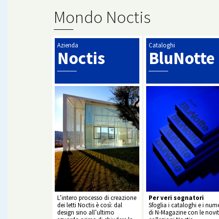
Mondo Noctis
Azienda
Cataloghi
Noctis
BluNotte
L’intero processo di creazione
Per veri sognatori
dei letti Noctis è così: dal
Sfoglia i cataloghi e i nume
design sino all’ultimo
di N-Magazine con le novit