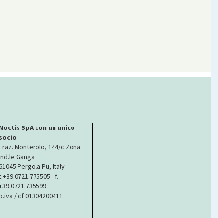
Noctis SpA con un unico
socio
Fraz. Monterolo, 144/c Zona
ind.le Ganga
61045 Pergola Pu, Italy
t.+39.0721.775505 - f.
+39.0721.735599
p.iva / cf 01304200411