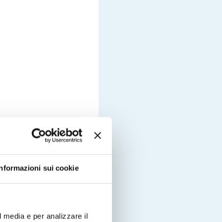
andosi il primo
Informazioni sui cookie
rtante riconoscimento a livello
tore Secret Box®
, nella
bile di Saragozza – che ha lo
l media e per analizzare il
l’avanguardia ed esaltare la