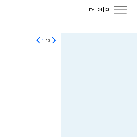
ITA
EN
ES
1
/ 3