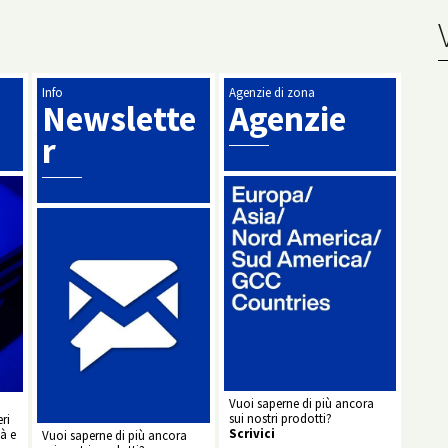
Info
Agenzie di zona
Newslette
Agenzie
r
Vuoi saperne di più ancora
sui nostri prodotti?
ri
Scrivici
à e
Vuoi saperne di più ancora