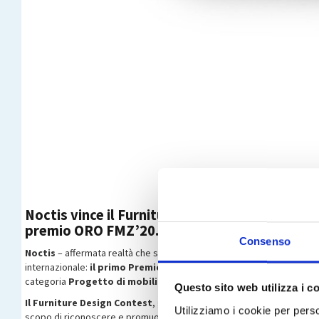
Noctis vince il Furniture Design Contest - ind
premio ORO FMZ’20.
Consenso
Noctis
– affermata realtà che sfiora i 30 anni di storia, passione e ri
internazionale:
il primo Premio ORO FMZ’20 del Forniture Desig
categoria
Progetto di mobili innovativi
.
Questo sito web utilizza i c
Il Furniture Design Contest
, giunto alla sua seconda edizione, è un 
Utilizziamo i cookie per perso
scopo di riconoscere e promuovere la cultura del design nel settore a