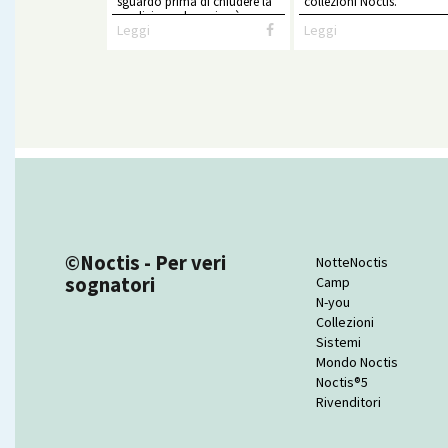
sguardo prima di chiudere la
collezioni Noctis.
spedizione che arriverà a casa
Leggi
Leggi
vostra.
©Noctis - Per veri
NotteNoctis
sognatori
Camp
N-you
Collezioni
Sistemi
Mondo Noctis
Noctis®5
Rivenditori