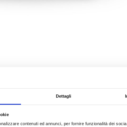
etto dalla Fiera del Mobile di Saragozza - aggiudic
Dettagli
cerca nel settore dei letti imbottiti 100% Made in Italy – si aggiudica un impo
n Contest
, assegnato alla
collezione Hug abbinata al sistema conteni
ookie
concorso - rivolto alle aziende espositrici e ai visitatori della Fiera del Mo
nalizzare contenuti ed annunci, per fornire funzionalità dei socia
rredamento, favorire l’internazionalizzazione, valorizzare i progetti più al