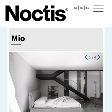
ITA
EN
ES
Mio
1
/ 4