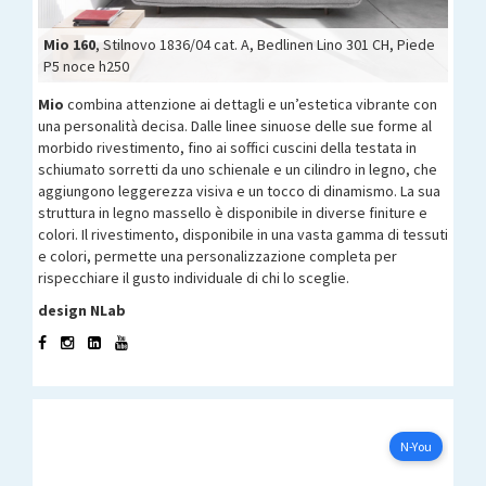
Mio 160
Mio 160
Mio 160
Mio 160
, Stilnovo 1836/04 cat. A, Bedlinen Lino 301 CH, Piede
P5 noce h250
Mio
combina attenzione ai dettagli e un’estetica vibrante con
una personalità decisa. Dalle linee sinuose delle sue forme al
morbido rivestimento, fino ai soffici cuscini della testata in
schiumato sorretti da uno schienale e un cilindro in legno, che
aggiungono leggerezza visiva e un tocco di dinamismo. La sua
struttura in legno massello è disponibile in diverse finiture e
colori. Il rivestimento, disponibile in una vasta gamma di tessuti
e colori, permette una personalizzazione completa per
rispecchiare il gusto individuale di chi lo sceglie.
design NLab
N-YOU
Configura ora
N-You