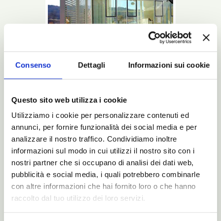
Consenso
Dettagli
Informazioni sui cookie
Questo sito web utilizza i cookie
L’intero processo di creazione dei letti Noctis
è così: dal design sino all’ultimo sguardo
Utilizziamo i cookie per personalizzare contenuti ed
prima di chiudere la spedizione che arriverà a
casa vostra.
annunci, per fornire funzionalità dei social media e per
Leggi
analizzare il nostro traffico. Condividiamo inoltre
informazioni sul modo in cui utilizzi il nostro sito con i
Cataloghi
nostri partner che si occupano di analisi dei dati web,
BluNotte
pubblicità e social media, i quali potrebbero combinarle
con altre informazioni che hai fornito loro o che hanno
raccolto dal tuo utilizzo dei loro servizi.