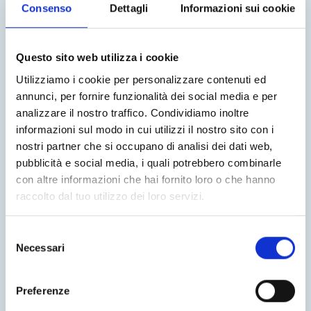
Consenso
Dettagli
Informazioni sui cookie
Questo sito web utilizza i cookie
Utilizziamo i cookie per personalizzare contenuti ed
annunci, per fornire funzionalità dei social media e per
analizzare il nostro traffico. Condividiamo inoltre
informazioni sul modo in cui utilizzi il nostro sito con i
nostri partner che si occupano di analisi dei dati web,
pubblicità e social media, i quali potrebbero combinarle
con altre informazioni che hai fornito loro o che hanno
raccolto dal tuo utilizzo dei loro servizi.
N-You
Selezione
Find out how it works
Necessari
del
consenso
Preferenze