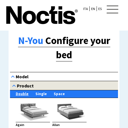
ITA
EN
ES
N-You
Configure your
bed