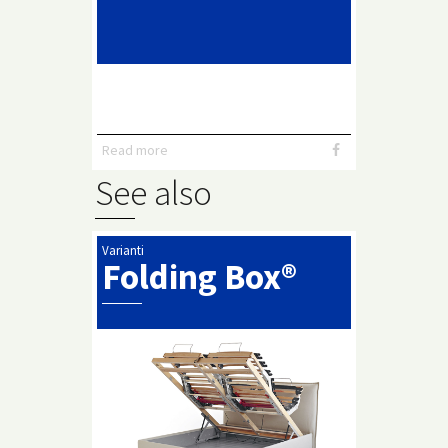
Read more
See also
Varianti
Folding Box®